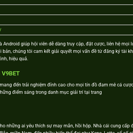
/
Android giúp hội viên dễ dàng truy cập, đặt cược, liên hệ mọi l
 bản, chúng tôi cam kết giải quyết mọi vấn đề từ đăng ký tài k
ình, hiệu quả.
ại V9BET
mang đến trải nghiệm đỉnh cao cho mọi tín đồ đam mê cá cược
ững điểm sáng trong danh mục giải trí tại trang
cho những ai yêu thích sự may mắn, hồi hộp. Nhà cái cung cấp 