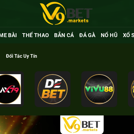
ME BÀI
THỂ THAO
BẮN CÁ
ĐÁ GÀ
NỔ HŨ
XỔ 
Đối Tác Uy Tín