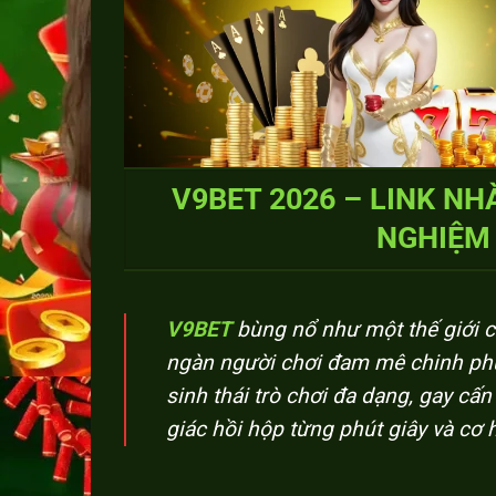
V9BET 2026 – LINK NH
NGHIỆM
V9BET
bùng nổ như một thế giới cá
ngàn người chơi đam mê chinh phụ
sinh thái trò chơi đa dạng, gay c
giác hồi hộp từng phút giây và cơ 