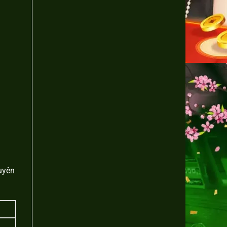
Neko May Mắn – Có Chơi Là Có
Thưởng Lớn Ngay Cùng V9BET
Tháng 5 25, 2025
uyên
Ngầu Hầm Online – Lưu Ý Chia Bài
Chuẩn, Thắng Lớn Mỗi Ván
Tháng 6 13, 2025