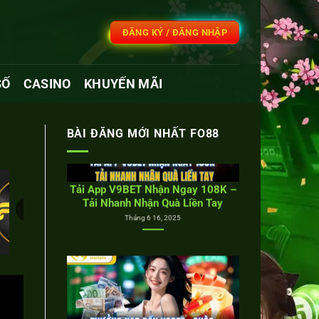
ĐĂNG KÝ / ĐĂNG NHẬP
Tải App V9BET Nhận Ngay 108K –
SỐ
CASINO
KHUYẾN MÃI
Tải Nhanh Nhận Quà Liền Tay
Tháng 6 16, 2025
BÀI ĐĂNG MỚI NHẤT FO88
Thưởng Nạp Đầu V9Bet – Chào Đón
Tân Binh Cực Hậu Hĩnh
Tháng 6 4, 2025