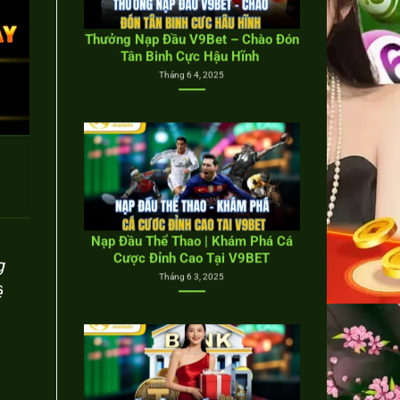
Nạp Đầu Thể Thao | Khám Phá Cá
Cược Đỉnh Cao Tại V9BET
Tháng 6 3, 2025
g
ệ
Khuyến Mãi Nạp Đầu V9bet – Ưu
Đãi Nhận Thưởng Siêu Dễ
Tháng 6 2, 2025