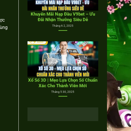
ược
cùng
Xổ Số 3D | Mẹo Lựa Chọn Số Chuẩn
Xác Cho Thành Viên Mới
Tháng 5 30, 2025
Xổ Số 3 Miền V9bet – Hướng Dẫn
Cách Chơi Dễ Trúng Lớn
Tháng 6 11, 2025