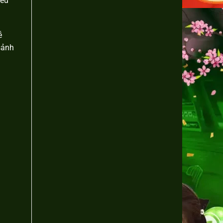
iêu
ễ
sảnh
Xì Dách Online V9BET – Nơi Diễn
Ra Các Cuộc So Tài Gây Cấn
Tháng 5 23, 2025
Đá Gà Tre V9BET – Sân Chơi Đẳng
Cấp, Lệ Thưởng Hấp Dẫn
Tháng 5 22, 2025