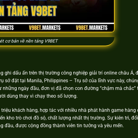
nét cơ bản về nền tảng V9BET
ghi dấu ấn trên thị trường công nghiệp giải trí online châu Á, 
rụ sở đặt tại Manila, Philippines – Trụ sở của lĩnh vực này, chún
Từ những ngày đầu, đơn vị đã chọn con đường “chậm mà chắc” 
ời dùng thay vì chạy theo số lượng.
 triệu khách hàng, hợp tác với nhiều nhà phát hành game hàng
kho trò chơi đồ sộ, chất lượng nhất thị trường. Sự kiên trì, đổ
àng đầu, được cộng đồng thành viên tin tưởng và yêu mến.